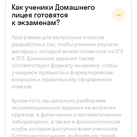
Как ученики Домашнего
лицея готовятся
к экзаменам?
Программа для выпускных классов
разработана так, чтобы ученики изучали
материал, который может появиться на ЕГЭ
и ОГЭ. Домашние задания также
соответствуют формату экзамена, чтобы
учащиеся привыкли к формулировкам
вопросов и правильному оформлению
ответов.
Кроме того, мы детально разбираем
экзаменационные задания на встречах
кружков: в физических и математических
лабораториях, а также в филологическом
клубе, которые доступны всем ученикам.
У старшеклассников, выбравших тариф