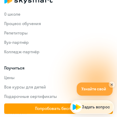
О школе
Процесс обучения
Репетиторы
Вуз-партнёр
Колледж-партнёр
Поучиться
Цены
У
з
н
а
й
т
е
с
в
о
й
у
р
о
в
е
н
ь
з
н
а
н
и
й
Все курсы для детей
б
е
с
п
л
а
т
н
о
!
А
п
о
|
Подарочные сертификаты
Попробовать бесплатно
Полезности