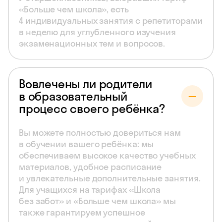
«Больше чем школа», есть
4 индивидуальных занятия с репетиторами
в неделю для углубленного изучения
экзаменационных тем и вопросов.
Вовлечены ли родители
в образовательный
процесс своего ребёнка?
Вы можете полностью довериться нам
в обучении вашего ребёнка: мы
обеспечиваем высокое качество учебных
материалов, удобное расписание
и увлекательные дополнительные занятия.
Для учащихся на тарифах «Школа
без забот» и «Больше чем школа» мы
также гарантируем успешное