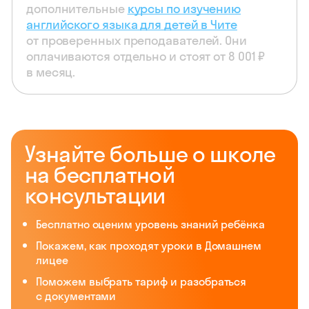
дополнительные
курсы по изучению
английского языка для детей в Чите
от проверенных преподавателей. Они
оплачиваются отдельно и стоят от 8 001 ₽
в месяц.
Узнайте больше о школе
на бесплатной
консультации
Бесплатно оценим уровень знаний ребёнка
Покажем, как проходят уроки в Домашнем
лицее
Поможем выбрать тариф и разобраться
с документами