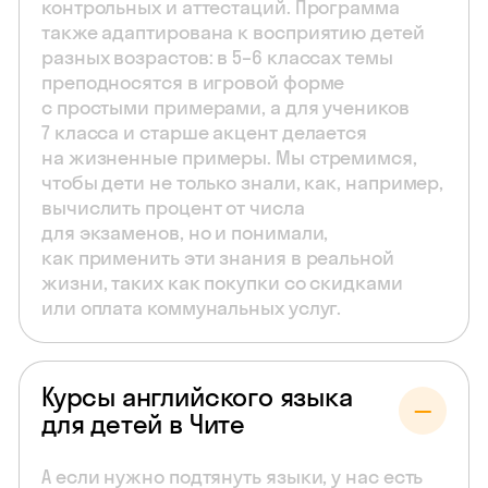
контрольных и аттестаций. Программа
также адаптирована к восприятию детей
разных возрастов: в 5–6 классах темы
преподносятся в игровой форме
с простыми примерами, а для учеников
7 класса и старше акцент делается
на жизненные примеры. Мы стремимся,
чтобы дети не только знали, как, например,
вычислить процент от числа
для экзаменов, но и понимали,
как применить эти знания в реальной
жизни, таких как покупки со скидками
или оплата коммунальных услуг.
Курсы английского языка
для детей в Чите
А если нужно подтянуть языки, у нас есть