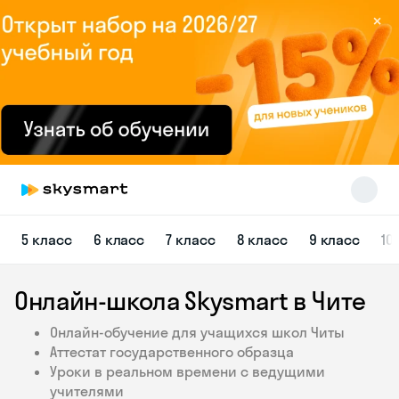
×
Skysmart Chat
5 класс
6 класс
7 класс
8 класс
9 класс
10
online
Онлайн-школа Skysmart в Чите
Онлайн-обучение для учащихся школ Читы
Аттестат государственного образца
Уроки в реальном времени с ведущими
учителями