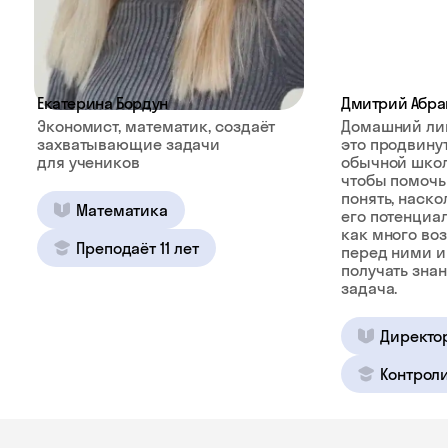
Екатерина Бордун
Дмитрий Абра
Экономист, математик, создаёт
Домашний ли
захватывающие задачи
это продвину
для учеников
обычной школ
чтобы помочь
понять, наско
Математика
его потенциал
как много во
Преподаёт 11 лет
перед ними и
получать зна
задача.
Директо
Контроли