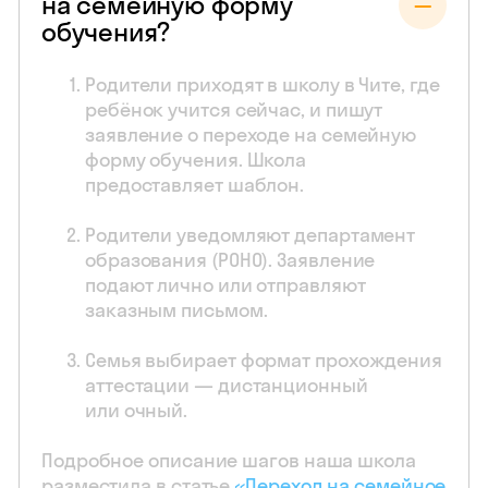
на семейную форму
обучения?
Родители приходят в школу в Чите, где
ребёнок учится сейчас, и пишут
заявление о переходе на семейную
форму обучения. Школа
предоставляет шаблон.
Родители уведомляют департамент
образования (РОНО). Заявление
подают лично или отправляют
заказным письмом.
Семья выбирает формат прохождения
аттестации — дистанционный
или очный.
Подробное описание шагов наша школа
разместила в статье
«Переход на семейное