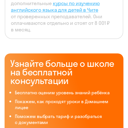
дополнительные
курсы по изучению
английского языка для детей в Чите
от проверенных преподавателей. Они
оплачиваются отдельно и стоят от 8 001 ₽
в месяц.
Узнайте больше о школе
на бесплатной
консультации
Бесплатно оценим уровень знаний ребёнка
Покажем, как проходят уроки в Домашнем
лицее
Поможем выбрать тариф и разобраться
с документами