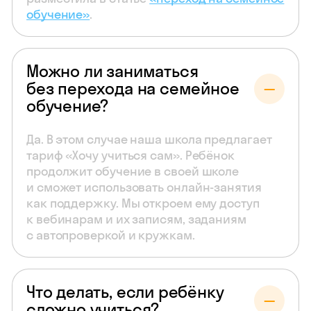
обучение»
.
Можно ли заниматься
без перехода на семейное
обучение?
Да. В этом случае наша школа предлагает
тариф «Хочу учиться сам». Ребёнок
продолжит обучение в своей школе
и сможет использовать онлайн-занятия
как поддержку. Мы откроем ему доступ
к вебинарам и их записям, заданиям
с автопроверкой и кружкам.
Что делать, если ребёнку
сложно учиться?