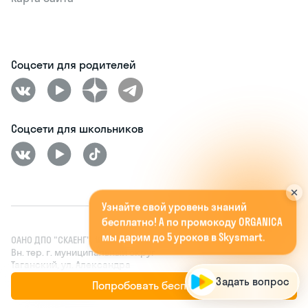
Соцсети для родителей
Соцсети для школьников
У
з
н
а
й
т
е
с
в
о
й
у
р
о
в
е
н
ь
з
н
а
н
и
й
б
е
с
п
л
а
т
н
о
!
А
п
о
п
р
о
м
о
к
о
д
у
O
R
G
A
N
I
C
A
м
ы
д
а
р
и
м
д
о
5
у
р
о
к
о
в
в
S
k
y
s
m
a
r
t
.
ОАНО ДПО "СКАЕНГ", 109004, г. Москва,
Вн. тер. г. муниципальный округ
Таганский, ул. Александра
Солженицына, д. 23А, стр.4, этаж/
Задать вопрос
Попробовать бесплатно
помещ. 1/III, ком. 1