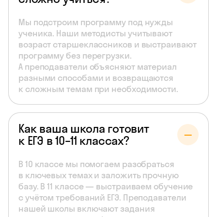
Мы подстроим программу под нужды
ученика. Наши методисты учитывают
возраст старшеклассников и выстраивают
программу без перегрузки.
А преподаватели объясняют материал
разными способами и возвращаются
к сложным темам при необходимости.
Как ваша школа готовит
к ЕГЭ в 10–11 классах?
В 10 классе мы помогаем разобраться
в ключевых темах и заложить прочную
базу. В 11 классе — выстраиваем обучение
с учётом требований ЕГЭ. Преподаватели
нашей школы включают задания