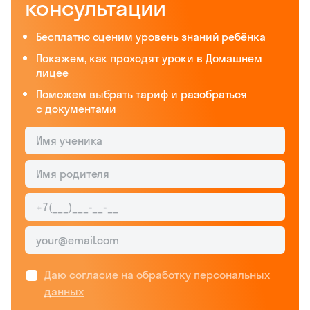
консультации
Бесплатно оценим уровень знаний ребёнка
Покажем, как проходят уроки в Домашнем
лицее
Поможем выбрать тариф и разобраться
с документами
Даю согласие на обработку
персональных
данных