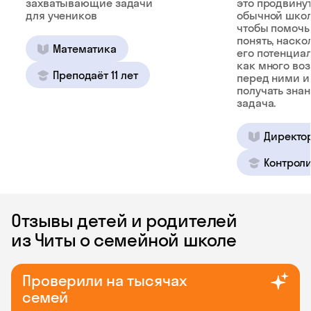
захватывающие задачи
это продвину
для учеников
обычной школ
чтобы помочь
понять, наско
Математика
его потенциал
как много во
Преподаёт 11 лет
перед ними и
получать зна
задача.
Директо
Контроли
Отзывы детей и родителей
из Читы о семейной школе
Проверили на тысячах
семей