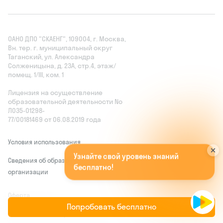
ОАНО ДПО "СКАЕНГ", 109004, г. Москва,
Вн. тер. г. муниципальный округ
Таганский, ул. Александра
Солженицына, д. 23А, стр.4, этаж/
помещ. 1/III, ком. 1
Лицензия на осуществление
образовательной деятельности No
Л035‑01298-
77/00181469 от 06.08.2019 года
Условия использования
У
з
н
а
й
т
е
с
в
о
й
у
р
о
в
е
н
ь
з
н
а
н
и
й
б
е
с
п
л
а
т
н
о
!
А
п
о
п
р
о
м
о
к
о
д
у
O
R
G
A
N
I
C
A
Сведения об образовательной
м
ы
д
а
р
и
м
д
о
|
организации
Оферта
Попробовать бесплатно
Соглашение о конфиденциальности