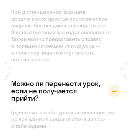
При дистанционном формате
предлагаются простые теоретические
вопросы без специальной подготовки.
Очная аттестация проходит аналогично.
Также можно предоставить справку
о посещении секции или кружка —
и проверку знаний могут зачесть
автоматически.
Можно ли перенести урок,
если не получается
прийти?
Групповые онлайн-уроки не переносятся,
но все занятия сохраняются в записи
с таймкодами.