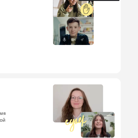
✋
емя
кой