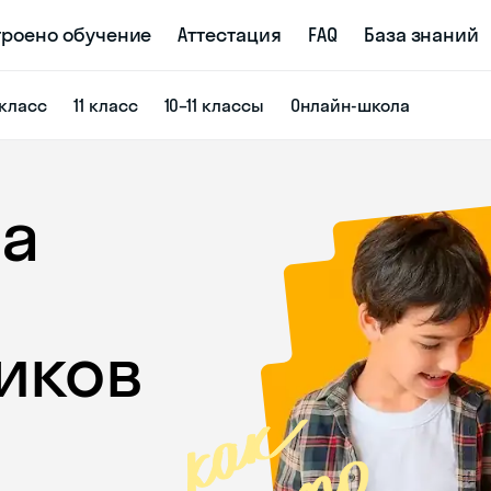
троено обучение
Аттестация
FAQ
База знаний
 класс
11 класс
10–11 классы
Онлайн-школа
а
иков