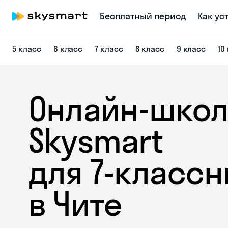
Бесплатный период
Как ус
5 класс
6 класс
7 класс
8 класс
9 класс
10
Онлайн-школ
Skysmart
для 7‑классн
в Чите