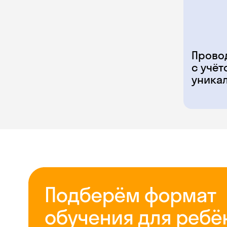
Прово
с учёт
уника