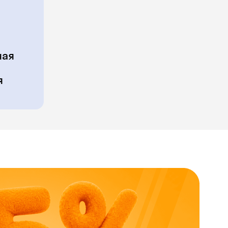
ная
я