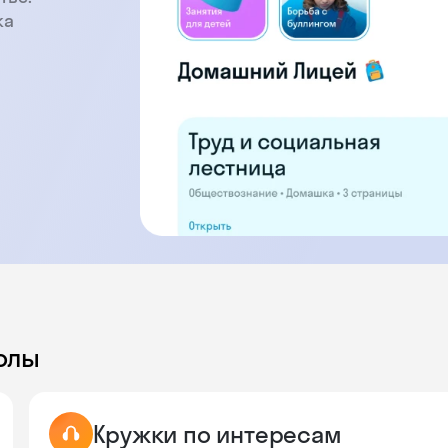
ка
олы
Кружки по интересам