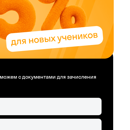
можем с документами для зачисления
Skysmart Chat
online