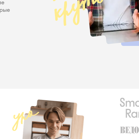
ле
орые