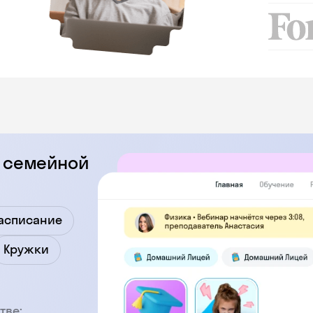
е семейной
асписание
Кружки
тве: